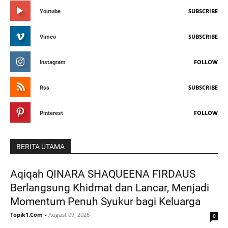
SUBSCRIBE
Youtube
SUBSCRIBE
Vimeo
FOLLOW
Instagram
SUBSCRIBE
Rss
FOLLOW
Pinterest
BERITA UTAMA
Aqiqah QINARA SHAQUEENA FIRDAUS
Berlangsung Khidmat dan Lancar, Menjadi
Momentum Penuh Syukur bagi Keluarga
Topik1.Com
-
August 09, 2026
0